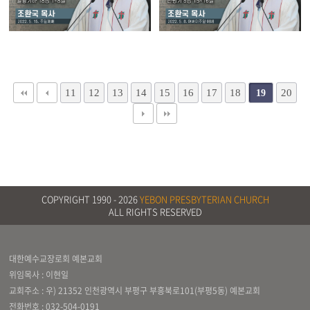
11
12
13
14
15
16
17
18
20
19
COPYRIGHT 1990 -
2026
YEBON PRESBYTERIAN CHURCH
ALL RIGHTS RESERVED
대한예수교장로회 예본교회
위임목사 : 이현일
교회주소 : 우) 21352 인천광역시 부평구 부흥북로101(부평5동) 예본교회
전화번호 :
032-504-0191