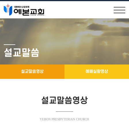
교회안내
교회소식
원로목사인사
공지사항
설교말씀
위임목사소개
교우소식
교회연혁
주보 보기
설교말씀영상
예배실황영상
제직구성
예배시간 및 약도
설교말씀영상
설교말씀
소통공간
YEBON PRESBYTERIAN CHURCH
설교말씀영상
행사앨범