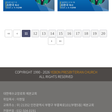
12
13
14
15
16
17
18
19
20
11
COPYRIGHT 1990 -
2026
YEBON PRESBYTERIAN CHURCH
ALL RIGHTS RESERVED
대한예수교장로회 예본교회
위임목사 : 이현일
교회주소 : 우) 21352 인천광역시 부평구 부흥북로101(부평5동) 예본교회
전화번호 :
032-504-0191