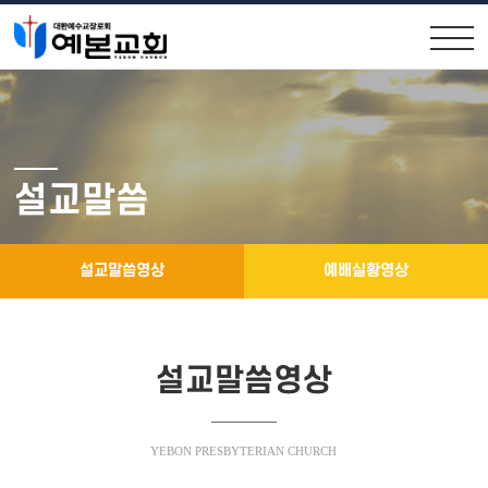
교회안내
교회소식
원로목사인사
공지사항
설교말씀
위임목사소개
교우소식
교회연혁
주보 보기
설교말씀영상
예배실황영상
제직구성
예배시간 및 약도
설교말씀영상
설교말씀
소통공간
YEBON PRESBYTERIAN CHURCH
설교말씀영상
행사앨범