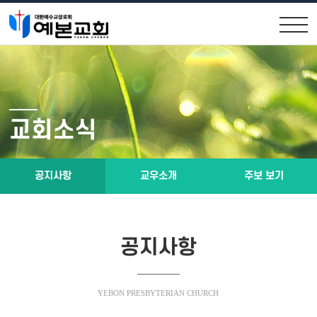
교회안내
교회소식
원로목사인사
공지사항
교회소식
위임목사소개
교우소식
교회연혁
주보 보기
공지사항
교우소개
주보 보기
제직구성
예배시간 및 약도
공지사항
설교말씀
소통공간
YEBON PRESBYTERIAN CHURCH
설교말씀영상
행사앨범