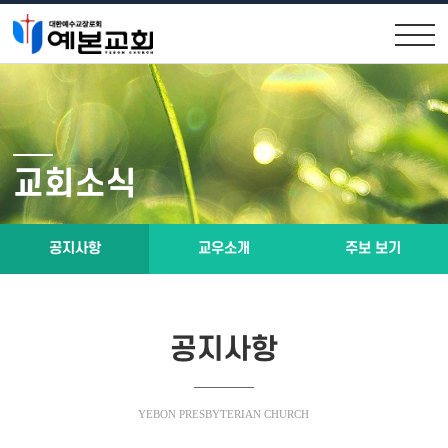
교회안내
교회소식
원로목사인사
공지사항
교회소식
위임목사소개
교우소식
교회연혁
주보 보기
공지사항
교우소개
주보 보기
제직구성
예배시간 및 약도
공지사항
설교말씀
소통공간
YEBON PRESBYTERIAN CHURCH
설교말씀영상
행사앨범