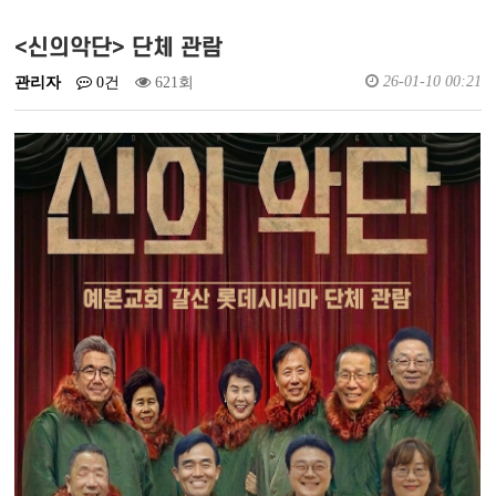
예배실황영상
새가족소개
<신의악단> 단체 관람
26-01-10 00:21
관리자
0건
621회
회원가입
로그인