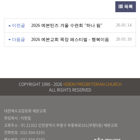
목록
26.01.14
이전글
2026 예본틴즈 겨울 수련회 "하나 됨"
26.01.10
다음글
2026 예본교회 목장 페스티벌 - 행복이음
COPYRIGHT 1990 -
2026
YEBON PRESBYTERIAN CHURCH
ALL RIGHTS RESERVED
대한예수교장로회 예본교회
위임목사 : 이현일
교회주소 : 우) 21352 인천광역시 부평구 부흥북로101(부평5동) 예본교회
전화번호 :
032-504-0191
팩스번호 : 032-504-0192