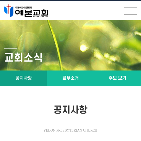
교회안내
교회소식
원로목사인사
공지사항
교회소식
위임목사소개
교우소식
교회연혁
주보 보기
공지사항
교우소개
주보 보기
제직구성
예배시간 및 약도
공지사항
설교말씀
소통공간
YEBON PRESBYTERIAN CHURCH
설교말씀영상
행사앨범