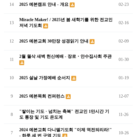
14
2025 예본캠프 안내 - 개요
02-23
Miracle Maker! / 2025년 봄 새학기를 위한 전교인
13
02-16
저녁 기도회
12
2025 예본교회 30만장 성경읽기 안내
02-09
2월 월삭 새벽 헌신예배 - 장로・안수집사회 주관
11
01-30
10
2025 설날 가정예배 순서지
01-19
9
2025 예본목회 컨퍼런스
12-07
"쌓이는 기도 · 넘치는 축복" 전교인 1만시간 기
8
11-26
도 통장 및 기도 온도계
2024 예본교회 다니엘기도회 "이제 역전되리라!"
7
10-26
- 하루 세 번 구역 기도