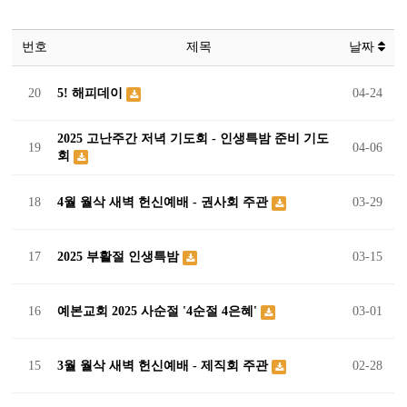
예배실황영상
새가족소개
번호
제목
날짜
회원가입
로그인
20
5! 해피데이
04-24
2025 고난주간 저녁 기도회 - 인생특밤 준비 기도
19
04-06
회
18
4월 월삭 새벽 헌신예배 - 권사회 주관
03-29
17
2025 부활절 인생특밤
03-15
16
예본교회 2025 사순절 '4순절 4은혜'
03-01
15
3월 월삭 새벽 헌신예배 - 제직회 주관
02-28