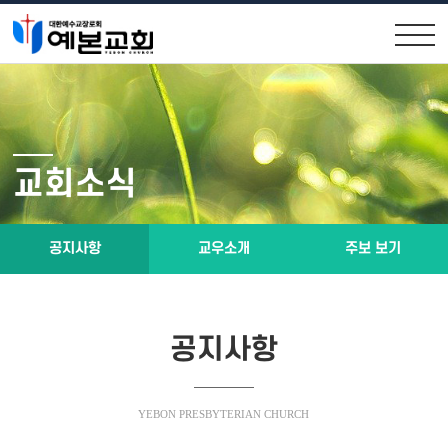
교회안내
교회소식
원로목사인사
공지사항
교회소식
위임목사소개
교우소식
교회연혁
주보 보기
공지사항
교우소개
주보 보기
제직구성
예배시간 및 약도
공지사항
설교말씀
소통공간
YEBON PRESBYTERIAN CHURCH
설교말씀영상
행사앨범